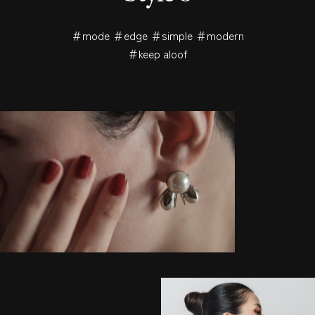
＃mode ＃edge ＃simple ＃modern
＃keep aloof