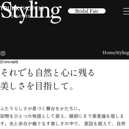
S
t
y
l
i
n
g
Bridal Fair
B
r
i
d
a
l
F
a
i
r
(Experience)
(Contents)
(Information)
Home
Styling
C
e
r
e
m
o
n
y
W
o
r
k
s
h
o
p
(
Concept
)
それでも自然と心に残る
B
a
n
q
u
e
t
F
A
Q
美しさを目指して。
S
t
y
l
i
n
g
G
u
e
s
t
s
H
a
i
r
&
M
a
k
e
-
u
p
A
c
c
e
s
s
D
r
e
s
s
C
o
n
t
a
c
t
ふたりらしさが息づく舞台をかたちに。
F
o
o
d
空間をひとつの物語として捉え、細部にまで美意識を宿しま
(Overview)
す。光と余白が織りなす美しさの中で、 意図を超えて、自然
G
i
f
t