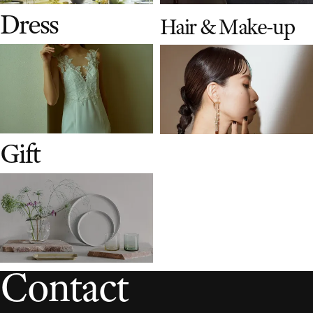
D
r
e
s
s
H
a
i
r
&
M
a
k
e
-
u
p
G
i
f
t
C
o
n
t
a
c
t