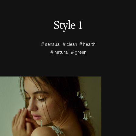
S
t
y
l
e
1
＃sensual ＃clean ＃health
＃natural ＃green