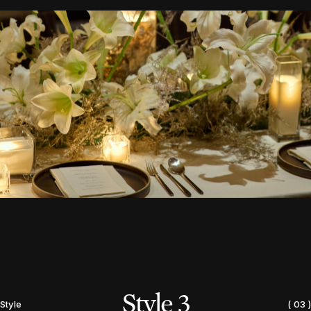
S
t
y
l
e
3
Style
( 03 )