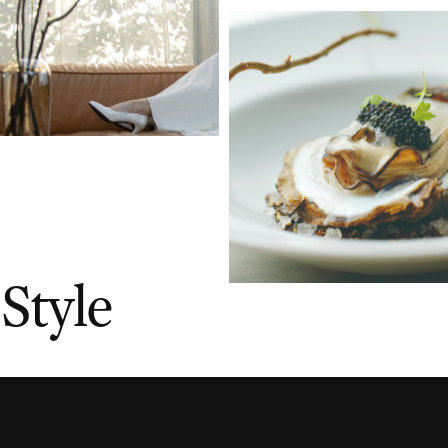
Privacy Policy
© TRUNK co.,ltd. All Rights Reserved.
TRUNK co., ltd.
S
t
y
l
e