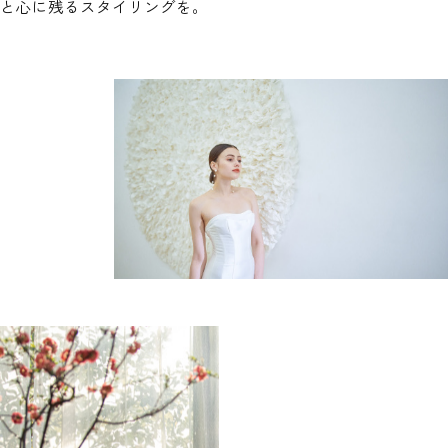
と心に残るスタイリングを。
A
b
o
u
t
TRUNK (HOTEL) CAT STREET
C
o
n
t
a
c
t
03-5766-3200
( TEL )
受付時間 : 平日 12:00〜20:00 / 土日祝 8:00 - 20:00
定休日 : 祝日を除く月・火曜日
よくあるご質問
ご列席者の方へ
お問い合わせ
会場見学のご予約