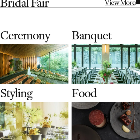
Bridal Fair
View More
C
e
r
e
m
o
n
y
B
a
n
q
u
e
t
S
t
y
l
i
n
g
F
o
o
d