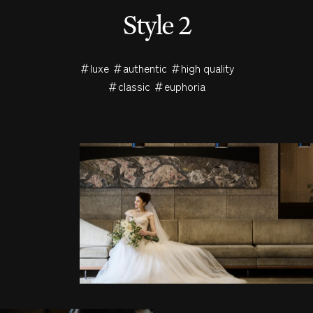
S
t
y
l
e
2
＃luxe ＃authentic ＃high quality
＃classic ＃euphoria