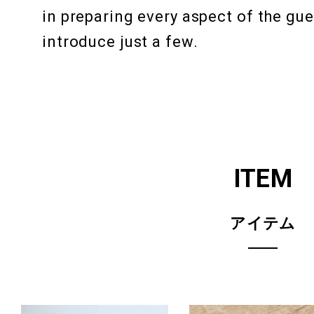
in preparing every aspect of the gu
introduce just a few.
WEDDING
ITEM
ACCESS
“ TOKYO DE
アイテム
CONTACT