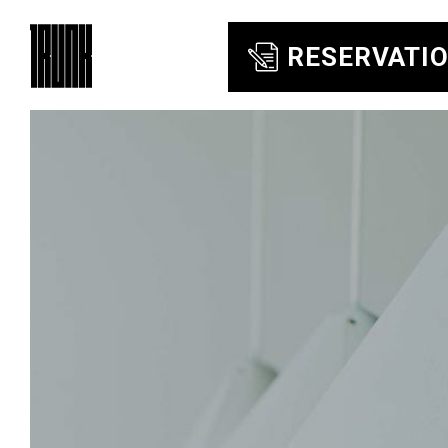
RESERVATI
TRUNK
（HOTEL）CAT
TRUNK
（LOUNGE）
OUR EVENTS
ARCHIVES
BAR
ROOM101
イベント
イベントアーカイブ
バー
ルーム101