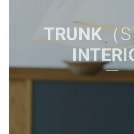
TRUNK
（STAY）
TRUNK
（S
RESERVATION
予約
INTERI
ROOM & FLIGHTS
宿泊+航空券
GUEST ROOMS
客室