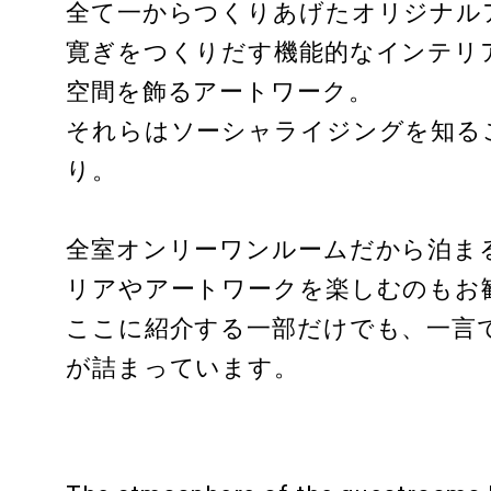
INFORMATION
ATMOSPHERE
全て一からつくりあげたオリジナル
インフォメーション
雰囲気
寛ぎをつくりだす機能的なインテリ
空間を飾るアートワーク。
TRUNK
（KUSHI）
それらはソーシャライジングを知る
INFORMATION
CONCEPT
り。
インフォメーション
コンセプト
全室オンリーワンルームだから泊ま
TRUNK
（STORE）
リアやアートワークを楽しむのもお
ここに紹介する一部だけでも、一言
が詰まっています。
TRUNK
（ONLINE ST