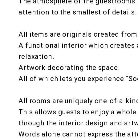
The atmosphere of the guestrooms 
attention to the smallest of details.
TRUNK
（MEETINGS 
All items are originals created from
MEETINGS & EVENTS
RFP
A functional interior which creates
会場レンタル
お問い合わせ
relaxation.
Artwork decorating the space.
ABOUT US
All of which lets you experience “So
ABOUT US
PROLOGUE
CONCEPT
TOKYO DESIGN
THE HISTORY OF ONDEN
SHIBUYA
OUR PARTNER
DONATION
AWARDS
トランクホテルについて
時代背景
コンセプト
東京デザイン
穏田の歴史
渋谷の街
パートナー
寄付
アワード
All rooms are uniquely one-of-a-kin
This allows guests to enjoy a whol
TOPICS
through the interior design and art
Words alone cannot express the atte