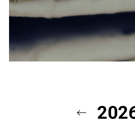
TRUNK
（STORE）
TRUNK
（ONLINE ST
TRUNK
（MEETINGS 
MEETINGS & EVENTS
RFP
202
会場レンタル
お問い合わせ