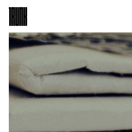
TRUNK
（HOTEL）CAT
TRUNK
（LOUNGE）
OUR EVENTS
ARCHIVES
BAR
ROOM101
イベント
イベントアーカイブ
バー
ルーム101