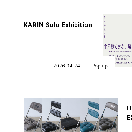
03-5766-3
KARIN Solo Exhibition
OFFICIAL SNS OF TRUNK(HOT
2026.04.24
Pop up
“ Don't miss
I
E