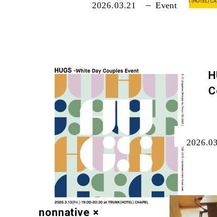
2026.03.21
Event
H
C
2026.0
nonnative ×