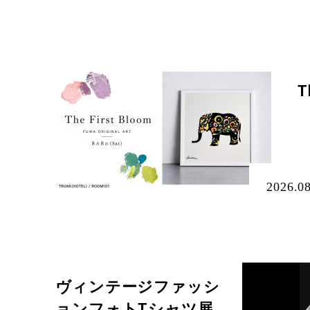
ABOUT US
ABOUT US
PROLOGUE
CONCEPT
TOKYO DESIGN
THE HISTORY OF ONDEN
SHIBUYA
OUR PARTNER
DONATION
AWARDS
トランクホテルについて
時代背景
コンセプト
東京デザイン
穏田の歴史
渋谷の街
パートナー
寄付
アワード
T
TOPICS
2026.0
WEDDING
ヴィンテージファッシ
ョンフォトTシャツ展