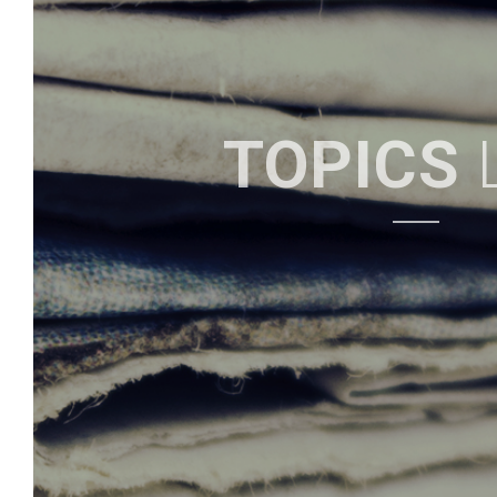
TRUNK
（STAY）
RESERVATION
ROOM & FLIGHTS
GUEST ROOMS
CONCEPT
INTERIOR
ACTIVITIES
予約
宿泊+航空券
客室
コンセプト
インテリア
アクティビティ
TOPICS
TRUNK
（KITCHEN）
INFORMATION
ATMOSPHERE
インフォメーション
雰囲気
TRUNK
（KUSHI）
INFORMATION
CONCEPT
インフォメーション
コンセプト