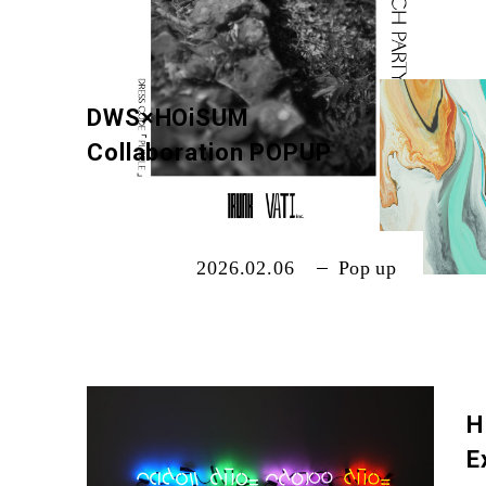
DWS×HOiSUM
Collaboration POPUP
2026.02.06
Pop up
H
E