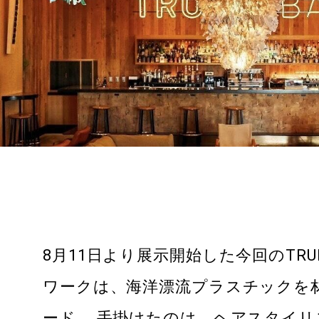
TRUNK
（STORE）
TRUNK
（ONLINE ST
TRUNK
（MEETINGS 
MEETINGS & EVENTS
RFP
8月11日より展示開始した今回のTRUN
会場レンタル
お問い合わせ
ワークは、海洋漂流プラスチックを
ード
。 手掛けたのは、
ヘアスタイリ