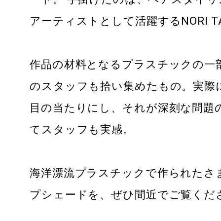
ABOUT US
ABOUT US
PROLOGUE
CONCEPT
TOKYO DESIGN
THE HISTORY OF ONDEN
SHIBUYA
OUR PARTNER
DONATION
AWARDS
アーティストとして活躍するNORI TAK
トランクホテルについて
時代背景
コンセプト
東京デザイン
穏田の歴史
渋谷の街
パートナー
寄付
アワード
作品の材料となるプラスチックの一部は、
TOPICS
のスタッフも拾い集めたもの。実際
目の当たりにし、それが深刻な問題
てスタッフも実感
。
WEDDING
海洋漂流プラスチックで作られたさ
プシェードを、ぜひ間近でご覧くだ