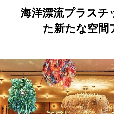
TRUNK
（STAY）
海洋漂流プラスチ
RESERVATION
ROOM & FLIGHTS
GUEST ROOMS
CONCEPT
INTERIOR
ACTIVITIES
予約
宿泊+航空券
客室
コンセプト
インテリア
アクティビティ
た新たな空間
TRUNK
（KITCHEN）
INFORMATION
ATMOSPHERE
インフォメーション
雰囲気
TRUNK
（KUSHI）
INFORMATION
CONCEPT
インフォメーション
コンセプト