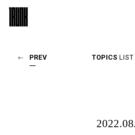
TRUNK
（HOTEL）CAT
PREV
TOPICS
LIST
TRUNK
（LOUNGE）
OUR EVENTS
ARCHIVES
BAR
ROOM101
イベント
イベントアーカイブ
バー
ルーム101
2022.08