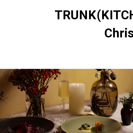
TRUNK
（STAY）
TRUNK(KITCH
RESERVATION
ROOM & FLIGHTS
GUEST ROOMS
CONCEPT
INTERIOR
ACTIVITIES
予約
宿泊+航空券
客室
コンセプト
インテリア
アクティビティ
Chri
TRUNK
（KITCHEN）
INFORMATION
ATMOSPHERE
インフォメーション
雰囲気
TRUNK
（KUSHI）
INFORMATION
CONCEPT
インフォメーション
コンセプト