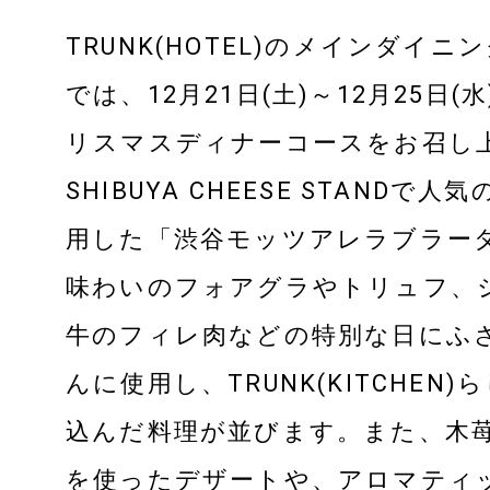
ABOUT US
ABOUT US
PROLOGUE
CONCEPT
TOKYO DESIGN
THE HISTORY OF ONDEN
SHIBUYA
OUR PARTNER
DONATION
AWARDS
TRUNK(HOTEL)のメインダイニング
トランクホテルについて
時代背景
コンセプト
東京デザイン
穏田の歴史
渋谷の街
パートナー
寄付
アワード
では、12月21日(土)～12月25日
リスマスディナーコースをお召し
TOPICS
SHIBUYA CHEESE STAND
用した「渋谷モッツアレラブラー
味わいのフォアグラやトリュフ、
牛のフィレ肉などの特別な日にふ
WEDDING
んに使用し、TRUNK(KITCHEN
込んだ料理が並びます。また、木
を使ったデザートや、アロマティ