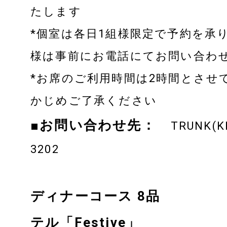
OUR HOTEL
たします
*個室は各日1組様限定で予約を承
TRUNK(HOTEL) YOYO
様は事前にお電話にてお問い合わ
TRUNK(HOUS
*お席のご利用時間は2時間とさせ
かじめご了承ください
PRODUCE BY
■お問い合わせ先：
TRUNK(K
3202
ディナーコース 8品 
テル「Festive」