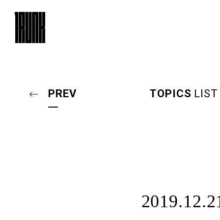
TRUNK
（HOTEL）CAT
PREV
TOPICS
LIST
TRUNK
（LOUNGE）
OUR EVENTS
ARCHIVES
BAR
ROOM101
イベント
イベントアーカイブ
バー
ルーム101
2019.12.2