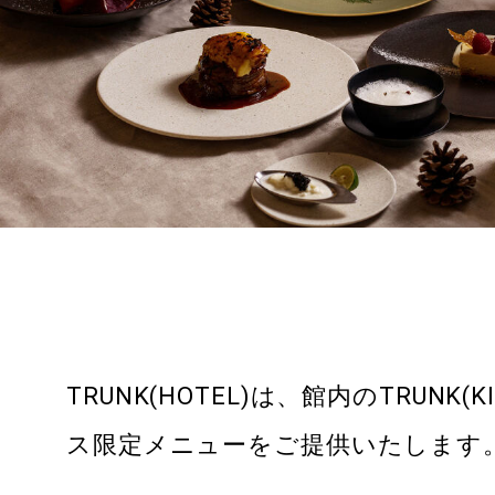
TRUNK
（STORE）
TRUNK
（ONLINE ST
TRUNK
（MEETINGS 
MEETINGS & EVENTS
RFP
TRUNK(HOTEL)は、館内のTRUNK(
会場レンタル
お問い合わせ
ス限定メニューをご提供いたします