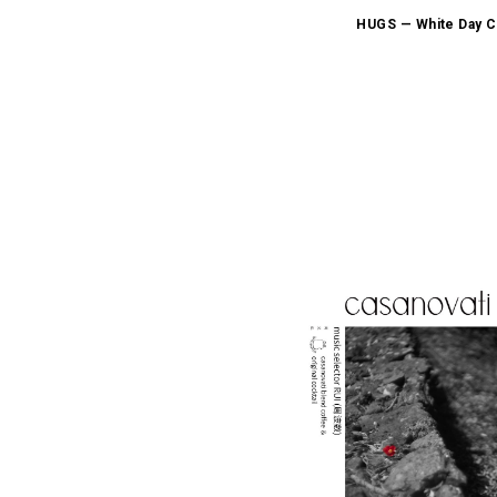
HUGS ​— White Da