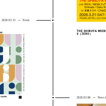
2026.03.13
Event
THE SHIBUYA WEEK 
0（ZERO）
2026.03.06
News R