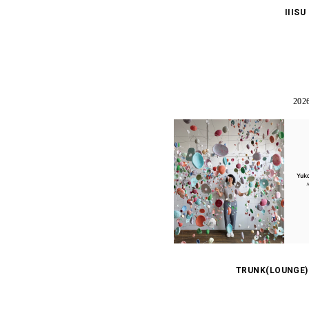
IIISU
202
TRUNK(LOUNGE) N