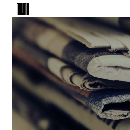
TRUNK
（HOTEL）CAT STREET
TOP
TRUNK
（LOUNGE）
TRUNK
（STAY）
TRUNK
（KITCHEN）
TRUNK
（KUSHI）
TRUNK
（STORE）
TRUNK
（ONLINE STORE）
TRUNK
（MEETINGS & EVENTS）
ABOUT US
TOPICS