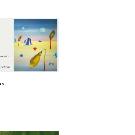
p
on
p