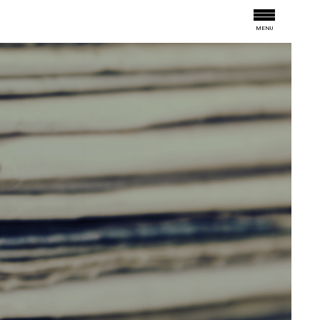
MENU
N'T MISS THIS
OPICS
IGN
RY OF ONDEN
ER
TINGS & EVENTS
OUR EVENTS
ARCHIVES
BAR
ROOM101
RESERVATION
ROOM & FLIGHTS
INFORMATION
ATMOSPHERE
INFORMATION
CONCEPT
渋谷の街
アワード
コンセプト
トランクホテルについて
寄付
時代背景
お問い合わせ
パートナー
東京デザイン
バー
コンセプト
ルーム101
イベントアーカイブ
穏田の歴史
イベント
雰囲気
インフォメーション
インフォメーション
予約
会場レンタル
宿泊+航空券
GUEST ROOMS
CONCEPT
INTERIOR
ACTIVITIES
インテリア
コンセプト
アクティビティ
客室