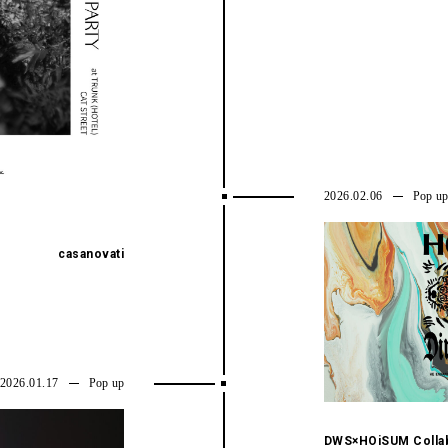
2026.02.06
Pop u
casanovati
2026.01.17
Pop up
DWS×HOiSUM Colla