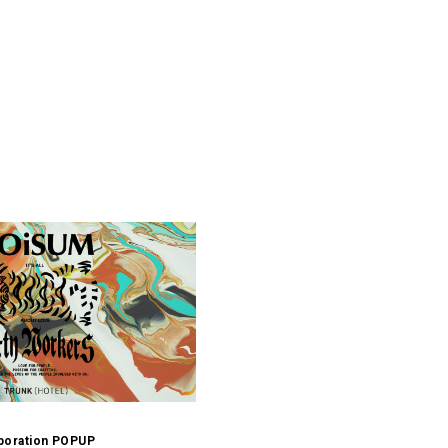
p
boration POPUP