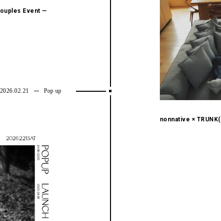
y Couples Event —
2026.02.21
Pop up
nonnative × TRUNK