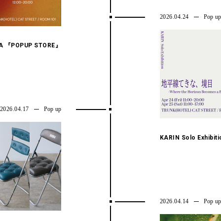
2026.04.24
Pop u
TA 『POPUP STORE』
2026.04.17
Pop up
KARIN Solo Exhibiti
2026.04.14
Pop u