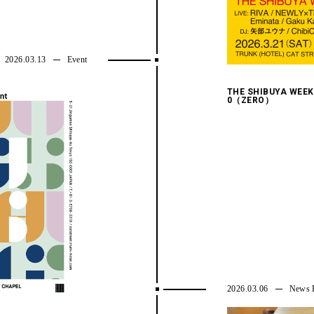
2026.03.13
Event
THE SHIBUYA WEEK 
0（ZERO）
2026.03.06
News R