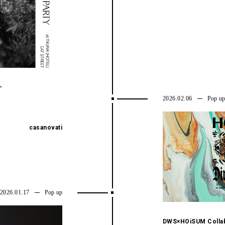
2026.02.06
Pop u
casanovati
2026.01.17
Pop up
DWS×HOiSUM Colla