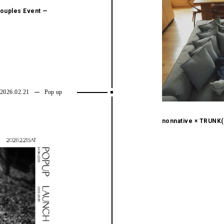
y Couples Event —
2026.02.21
Pop up
nonnative × TRUNK