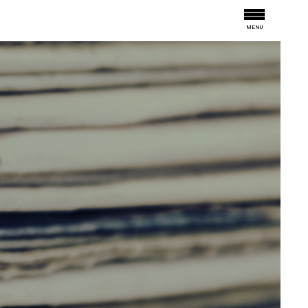
MENU
N'T MISS THIS
OPICS
IGN
RY OF ONDEN
ER
TINGS & EVENTS
OUR EVENTS
ARCHIVES
BAR
ROOM101
RESERVATION
ROOM & FLIGHTS
INFORMATION
ATMOSPHERE
INFORMATION
CONCEPT
渋谷の街
アワード
コンセプト
トランクホテルについて
寄付
時代背景
お問い合わせ
パートナー
東京デザイン
バー
コンセプト
ルーム101
イベントアーカイブ
穏田の歴史
イベント
雰囲気
インフォメーション
インフォメーション
予約
会場レンタル
宿泊+航空券
GUEST ROOMS
CONCEPT
INTERIOR
ACTIVITIES
インテリア
コンセプト
アクティビティ
客室