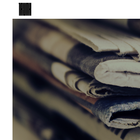
TRUNK
（HOTEL）CAT STREET
TOP
TRUNK
（LOUNGE）
TRUNK
（STAY）
TRUNK
（KITCHEN）
TRUNK
（KUSHI）
TRUNK
（STORE）
TRUNK
（ONLINE STORE）
TRUNK
（MEETINGS & EVENTS）
ABOUT US
TOPICS