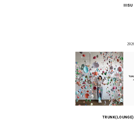
IIISU
202
TRUNK(LOUNGE) N