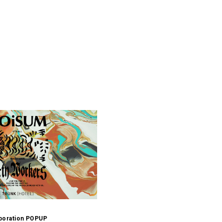
p
boration POPUP