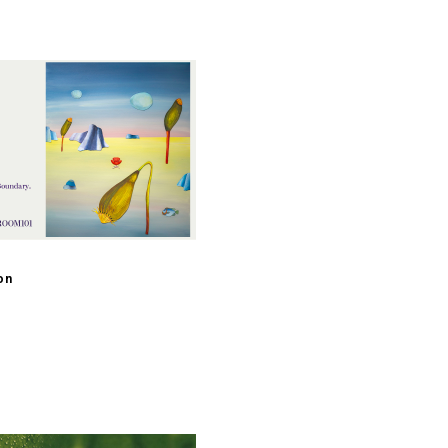
p
on
p