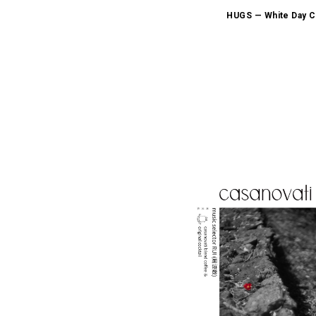
HUGS ​— White Da