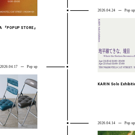
2026.04.24
Pop u
TA 『POPUP STORE』
2026.04.17
Pop up
KARIN Solo Exhibiti
2026.04.14
Pop u